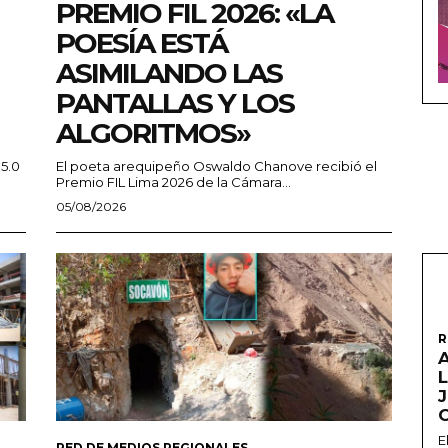
PREMIO FIL 2026: «LA
POESÍA ESTÁ
ASIMILANDO LAS
PANTALLAS Y LOS
ALGORITMOS»
 5.0
El poeta arequipeño Oswaldo Chanove recibió el
Premio FIL Lima 2026 de la Cámara...
05/08/2026
R
A
L
E
RED DE MEDIOS REGIONALES