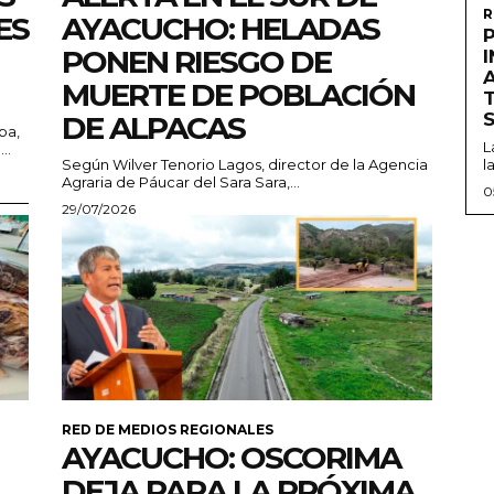
R
ES
AYACUCHO: HELADAS
PONEN RIESGO DE
MUERTE DE POBLACIÓN
DE ALPACAS
pa,
L
..
Según Wilver Tenorio Lagos, director de la Agencia
l
Agraria de Páucar del Sara Sara,...
0
29/07/2026
RED DE MEDIOS REGIONALES
AYACUCHO: OSCORIMA
DEJA PARA LA PRÓXIMA