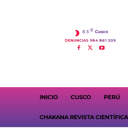
C
8.5
Cusco
DENUNCIAS 984 861 209
SUBSCRIBE
INICIO
CUSCO
PERÚ
CHAKANA REVISTA CIENTÍFICA