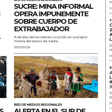
m
SUCRE: MINA INFORMAL
0
OPERA IMPUNEMENTE
SOBRE CUERPO DE
C
EXTRABAJADOR
2
L
A 48 días del accidente ocurrido en una labor
minera del anexo de Santa...
E
31/07/2026
.
r
0
R
T
l
0
RED DE MEDIOS REGIONALES
S
ALERTA EN EL SUR DE