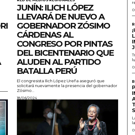
r
JUNÍN: ILICH LÓPEZ
0
LLEVARÁ DE NUEVO A
RI
GOBERNADOR ZÓSIMO
R
CÁRDENAS AL
CONGRESO POR PINTAS
DEL BICENTENARIO QUE
T
A
ALUDEN AL PARTIDO
l
0
BATALLA PERÚ
El congresista Ilich López Ureña aseguró que
R
solicitará nuevamente la presencia del gobernador
Zósimo...
18/06/2024
L
l
0