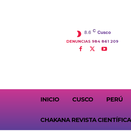
C
8.6
Cusco
DENUNCIAS 984 861 209
SUBSCRIBE
INICIO
CUSCO
PERÚ
CHAKANA REVISTA CIENTÍFICA