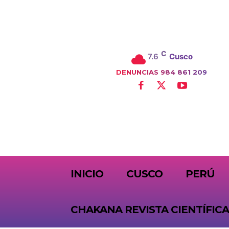
C
7.6
Cusco
DENUNCIAS 984 861 209
SUBSCRIBE
INICIO
CUSCO
PERÚ
CHAKANA REVISTA CIENTÍFICA