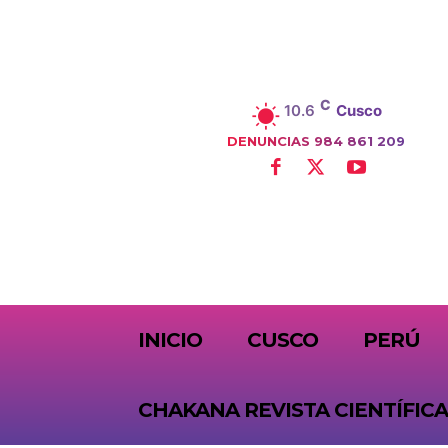
C
10.6
Cusco
DENUNCIAS 984 861 209
SUBSCRIBE
INICIO
CUSCO
PERÚ
CHAKANA REVISTA CIENTÍFICA