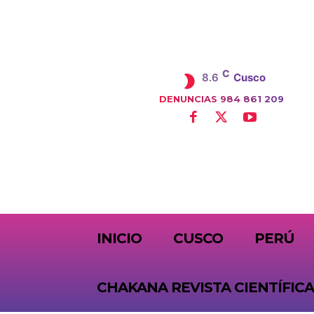
C
8.6
Cusco
DENUNCIAS 984 861 209
SUBSCRIBE
INICIO
CUSCO
PERÚ
CHAKANA REVISTA CIENTÍFICA