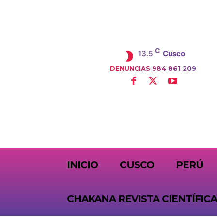
C
13.5
Cusco
DENUNCIAS 984 861 209
SUBSCRIBE
INICIO
CUSCO
PERÚ
CHAKANA REVISTA CIENTÍFICA