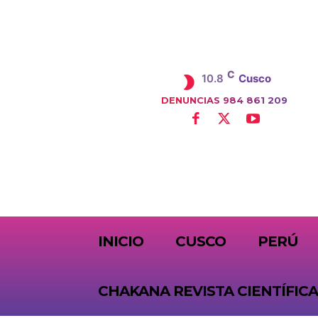
C
10.8
Cusco
DENUNCIAS 984 861 209
SUBSCRIBE
INICIO
CUSCO
PERÚ
CHAKANA REVISTA CIENTÍFICA