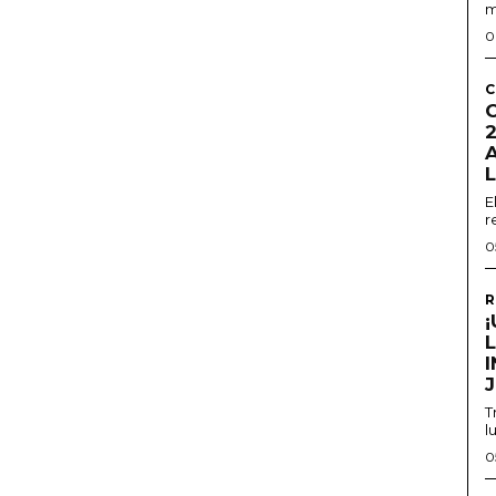
m
0
C
2
E
r
0
R
T
l
0