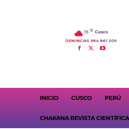
C
16
Cusco
DENUNCIAS 984 861 209
SUBSCRIBE
INICIO
CUSCO
PERÚ
CHAKANA REVISTA CIENTÍFICA