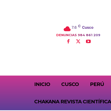
C
7.6
Cusco
DENUNCIAS 984 861 209
SUBSCRIBE
INICIO
CUSCO
PERÚ
CHAKANA REVISTA CIENTÍFICA