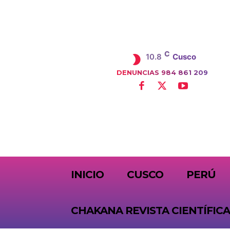
C
10.8
Cusco
DENUNCIAS 984 861 209
SUBSCRIBE
INICIO
CUSCO
PERÚ
CHAKANA REVISTA CIENTÍFICA