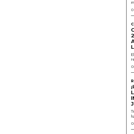
m
0
C
2
E
r
0
R
T
l
0