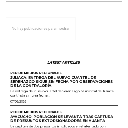
No hay publicaciones para mostrar
LATEST ARTICLES
RED DE MEDIOS REGIONALES
JULIACA: ENTREGA DEL NUEVO CUARTEL DE
SERENAZGO SIGUE SIN FECHA POR OBSERVACIONES
DE LA CONTRALORÍA
La entrega del nuevo cuartel de Serenazgo Municipal de Juliaca
continúa sin una fecha...
07/08/2026
RED DE MEDIOS REGIONALES
AYACUCHO: POBLACIÓN SE LEVANTA TRAS CAPTURA
DE PRESUNTOS EXTORSIONADORES EN HUANTA
La captura de dos presuntos implicados en el atentado con