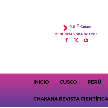
C
9.9
Cusco
DENUNCIAS 984 861 209
SUBSCRIBE
INICIO
CUSCO
PERÚ
CHAKANA REVISTA CIENTÍFICA