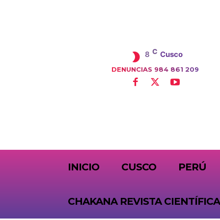
C
8
Cusco
DENUNCIAS 984 861 209
SUBSCRIBE
INICIO
CUSCO
PERÚ
CHAKANA REVISTA CIENTÍFICA