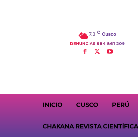
C
7.3
Cusco
DENUNCIAS 984 861 209
SUBSCRIBE
INICIO
CUSCO
PERÚ
CHAKANA REVISTA CIENTÍFICA