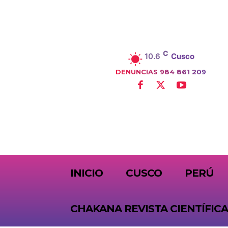
C
10.6
Cusco
DENUNCIAS 984 861 209
SUBSCRIBE
INICIO
CUSCO
PERÚ
CHAKANA REVISTA CIENTÍFICA