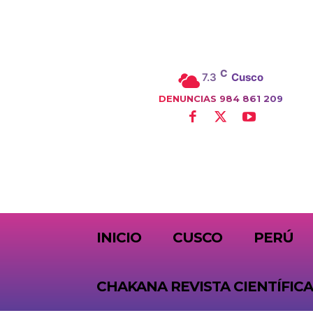
C
7.3
Cusco
DENUNCIAS 984 861 209
SUBSCRIBE
INICIO
CUSCO
PERÚ
CHAKANA REVISTA CIENTÍFICA