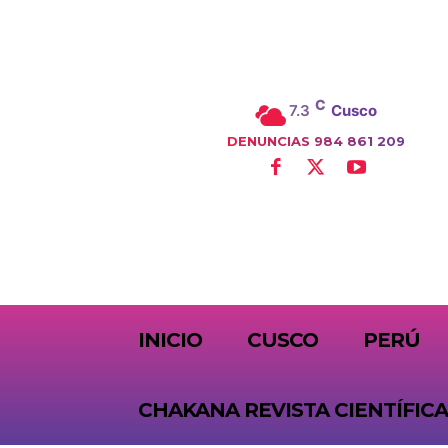
C
7.3
Cusco
DENUNCIAS 984 861 209
SUBSCRIBE
INICIO
CUSCO
PERÚ
CHAKANA REVISTA CIENTÍFICA