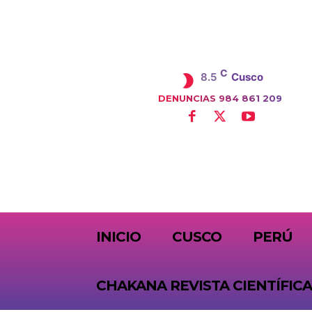
C
8.5
Cusco
DENUNCIAS 984 861 209
SUBSCRIBE
INICIO
CUSCO
PERÚ
CHAKANA REVISTA CIENTÍFICA