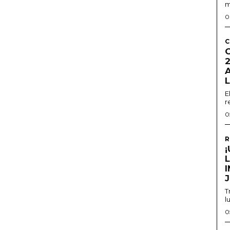
m
0
C
2
E
r
0
R
T
l
0