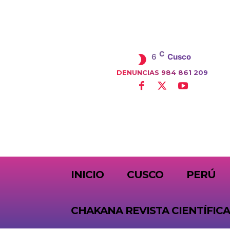
C
6
Cusco
DENUNCIAS 984 861 209
SUBSCRIBE
INICIO
CUSCO
PERÚ
CHAKANA REVISTA CIENTÍFICA