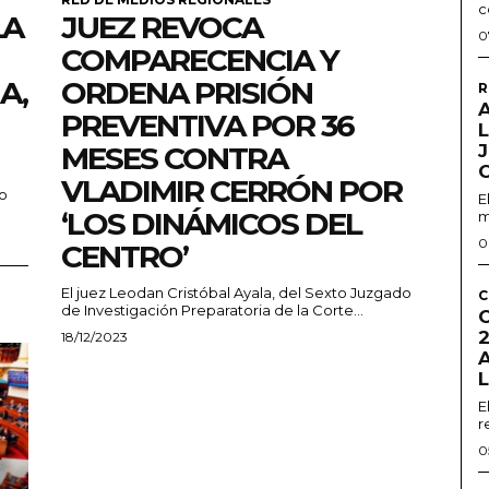
c
LA
JUEZ REVOCA
0
COMPARECENCIA Y
A,
ORDENA PRISIÓN
R
A
PREVENTIVA POR 36
L
MESES CONTRA
VLADIMIR CERRÓN POR
no
E
‘LOS DINÁMICOS DEL
m
0
CENTRO’
El juez Leodan Cristóbal Ayala, del Sexto Juzgado
C
de Investigación Preparatoria de la Corte...
2
18/12/2023
E
r
0