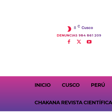
C
8
Cusco
DENUNCIAS 984 861 209
SUBSCRIBE
INICIO
CUSCO
PERÚ
CHAKANA REVISTA CIENTÍFICA