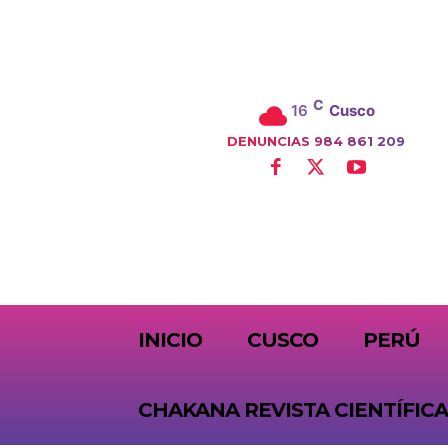
C
16
Cusco
DENUNCIAS 984 861 209
SUBSCRIBE
INICIO
CUSCO
PERÚ
CHAKANA REVISTA CIENTÍFICA