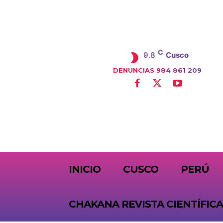
C
9.8
Cusco
DENUNCIAS 984 861 209
SUBSCRIBE
INICIO
CUSCO
PERÚ
CHAKANA REVISTA CIENTÍFICA