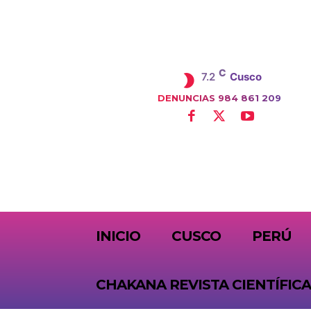
C
7.2
Cusco
DENUNCIAS 984 861 209
SUBSCRIBE
INICIO
CUSCO
PERÚ
CHAKANA REVISTA CIENTÍFICA