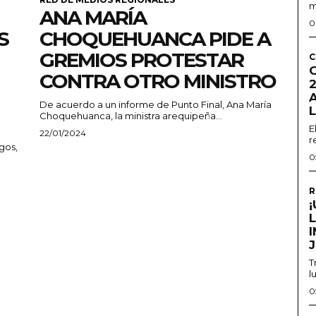
m
ANA MARÍA
0
S
CHOQUEHUANCA PIDE A
GREMIOS PROTESTAR
C
CONTRA OTRO MINISTRO
2
De acuerdo a un informe de Punto Final, Ana María
Choquehuanca, la ministra arequipeña...
E
22/01/2024
r
gos,
0
R
T
l
0