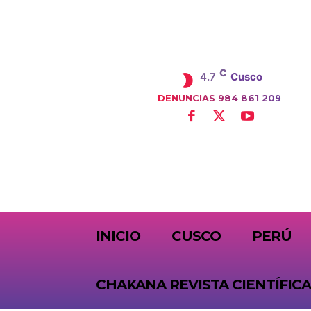
C
4.7
Cusco
DENUNCIAS 984 861 209
SUBSCRIBE
INICIO
CUSCO
PERÚ
CHAKANA REVISTA CIENTÍFICA