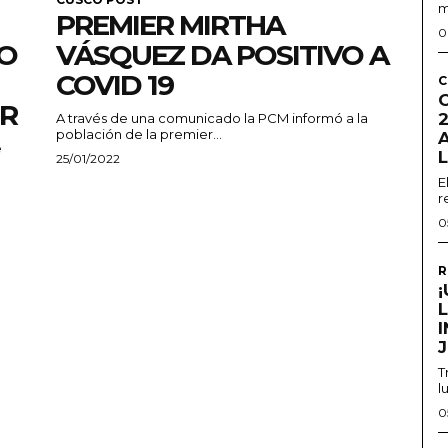
m
PREMIER MIRTHA
0
VO
VÁSQUEZ DA POSITIVO A
COVID 19
C
R
2
A través de una comunicado la PCM informó a la
población de la premier...
e
25/01/2022
E
r
0
R
T
l
0