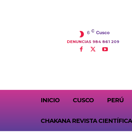
C
6
Cusco
DENUNCIAS 984 861 209
SUBSCRIBE
INICIO
CUSCO
PERÚ
CHAKANA REVISTA CIENTÍFICA