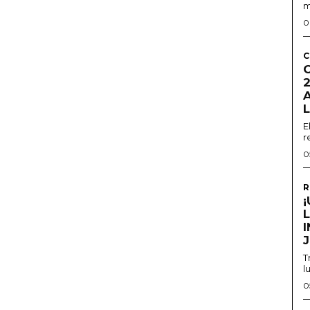
m
0
C
2
E
r
0
R
T
l
0