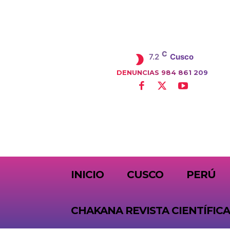
C
7.2
Cusco
DENUNCIAS 984 861 209
SUBSCRIBE
INICIO
CUSCO
PERÚ
CHAKANA REVISTA CIENTÍFICA