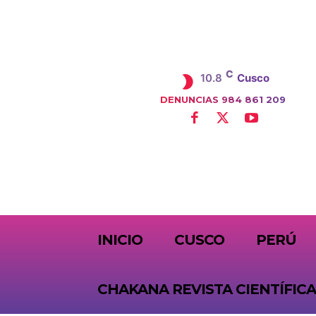
C
10.8
Cusco
DENUNCIAS 984 861 209
SUBSCRIBE
INICIO
CUSCO
PERÚ
CHAKANA REVISTA CIENTÍFICA