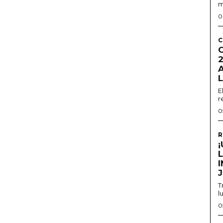
m
0
C
2
E
r
0
R
T
l
0