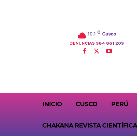
C
10.1
Cusco
DENUNCIAS 984 861 209
SUBSCRIBE
INICIO
CUSCO
PERÚ
CHAKANA REVISTA CIENTÍFICA