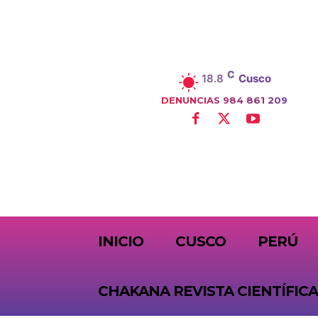
C
18.8
Cusco
DENUNCIAS 984 861 209
SUBSCRIBE
INICIO
CUSCO
PERÚ
CHAKANA REVISTA CIENTÍFICA