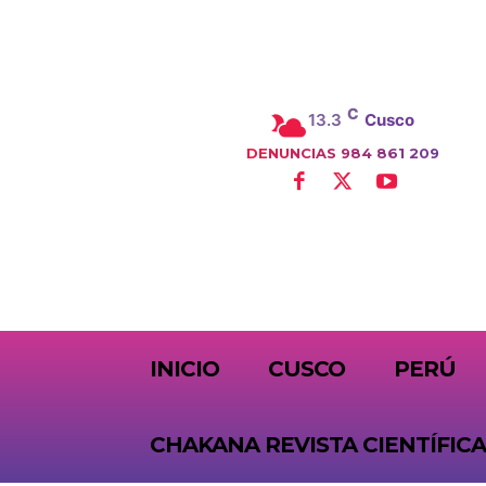
C
13.3
Cusco
DENUNCIAS 984 861 209
SUBSCRIBE
INICIO
CUSCO
PERÚ
CHAKANA REVISTA CIENTÍFICA