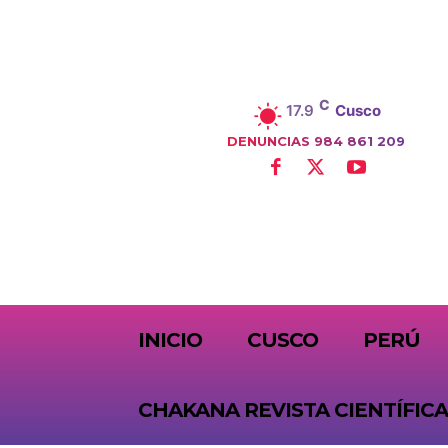
C
17.9
Cusco
DENUNCIAS 984 861 209
SUBSCRIBE
INICIO
CUSCO
PERÚ
CHAKANA REVISTA CIENTÍFICA