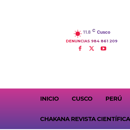
C
11.8
Cusco
DENUNCIAS 984 861 209
SUBSCRIBE
INICIO
CUSCO
PERÚ
CHAKANA REVISTA CIENTÍFICA