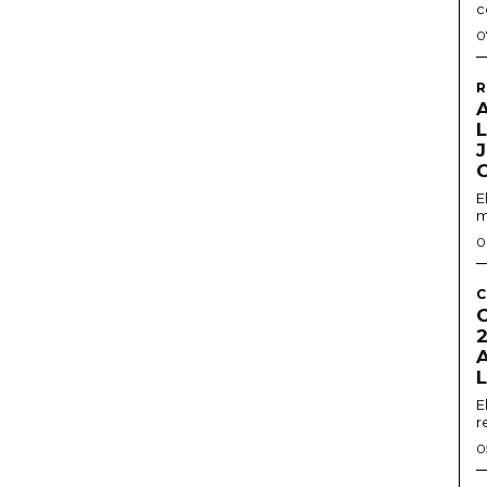
c
0
R
A
L
E
m
0
C
2
E
r
0