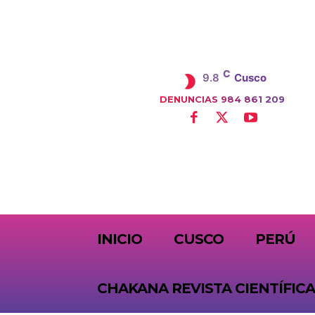
C
9.8
Cusco
DENUNCIAS 984 861 209
SUBSCRIBE
INICIO
CUSCO
PERÚ
CHAKANA REVISTA CIENTÍFICA