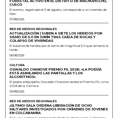
FORESTAL ACTIVO EN EL DISTRITO DE MACHUPICCHU,
CUSCO
El evento, registrado el 3 de agosto, corresponde a un incendio de
tipo...
07/08/2026
RED DE MEDIOS REGIONALES
ACTUALIZACIÓN | SUBEN A SIETE LOS HERIDOS POR
SISMO DE 5.0 EN JUNÍN TRAS CAÍDA DE ROCAS Y
COLAPSO DE VIVIENDAS
El balance de heridos por el sismo de magnitud 5.0 que remeció la
tarde...
06/08/2026
CULTURA
OSWALDO CHANOVE PREMIO FIL 2026: «LA POESÍA
ESTÁ ASIMILANDO LAS PANTALLAS Y LOS
ALGORITMOS»
El poeta arequipeño Oswaldo Chanove recibió el Premio FIL Lima
2026 de la Cámara...
05/08/2026
RED DE MEDIOS REGIONALES
¡ÚLTIMO! SALA ORDENA LIBERACIÓN DE OCHO
MILITARES INVESTIGADOS POR CRÍMENES DE JÓVENES
EN COLCABAMBA
Tras una audiencia prolongada desde el último lunes, la Primera