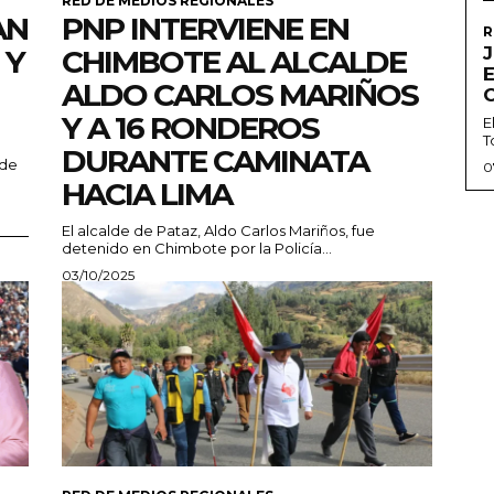
RED DE MEDIOS REGIONALES
AN
PNP INTERVIENE EN
R
J
 Y
CHIMBOTE AL ALCALDE
ALDO CARLOS MARIÑOS
Y A 16 RONDEROS
E
T
DURANTE CAMINATA
 de
0
HACIA LIMA
El alcalde de Pataz, Aldo Carlos Mariños, fue
detenido en Chimbote por la Policía...
03/10/2025