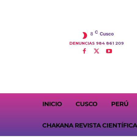
C
8
Cusco
DENUNCIAS 984 861 209
SUBSCRIBE
INICIO
CUSCO
PERÚ
CHAKANA REVISTA CIENTÍFICA