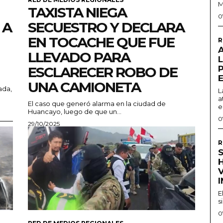
M
TAXISTA NIEGA
0
 A
SECUESTRO Y DECLARA
EN TOCACHE QUE FUE
R
LLEVADO PARA
ESCLARECER ROBO DE
UNA CAMIONETA
ada,
L
a
El caso que generó alarma en la ciudad de
e
Huancayo, luego de que un...
0
29/10/2025
R
S
H
E
s
0