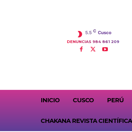
C
5.5
Cusco
DENUNCIAS 984 861 209
SUBSCRIBE
INICIO
CUSCO
PERÚ
CHAKANA REVISTA CIENTÍFICA