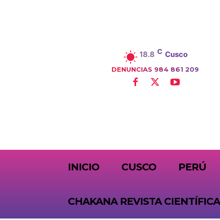
C
18.8
Cusco
DENUNCIAS 984 861 209
SUBSCRIBE
INICIO
CUSCO
PERÚ
CHAKANA REVISTA CIENTÍFICA