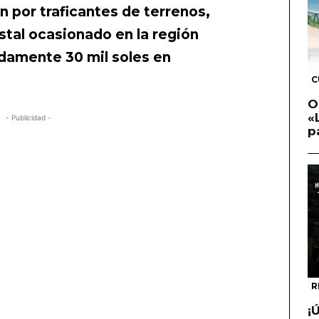
 por traficantes de terrenos,
stal ocasionado en la región
damente 30 mil soles en
C
O
«
- Publicidad -
p
R
¡