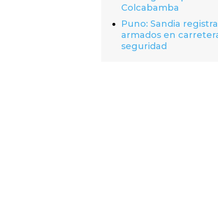
Colcabamba
Puno: Sandia registr
armados en carretera
seguridad