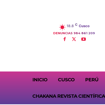
C
18.8
Cusco
DENUNCIAS 984 861 209
SUBSCRIBE
INICIO
CUSCO
PERÚ
CHAKANA REVISTA CIENTÍFICA