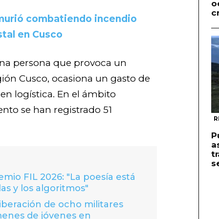
o
c
murió combatiendo incendio
stal en Cusco
una persona que provoca un
egión Cusco, ocasiona un gasto de
en logística. En el ámbito
to se han registrado 51
R
P
a
t
s
io FIL 2026: "La poesía está
las y los algoritmos"
liberación de ocho militares
menes de jóvenes en