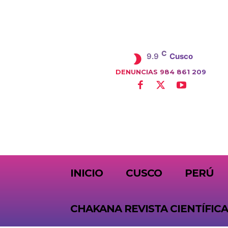
C
9.9
Cusco
DENUNCIAS 984 861 209
SUBSCRIBE
INICIO
CUSCO
PERÚ
CHAKANA REVISTA CIENTÍFICA