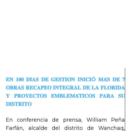
𝐄𝐍 𝟏𝟎𝟎 𝐃𝐈́𝐀𝐒 𝐃𝐄 𝐆𝐄𝐒𝐓𝐈𝐎́𝐍 𝐈𝐍𝐈𝐂𝐈Ó 𝐌𝐀́𝐒 𝐃𝐄 𝟕
𝐎𝐁𝐑𝐀𝐒 𝐑𝐄𝐂𝐀𝐏𝐄𝐎 𝐈𝐍𝐓𝐄𝐆𝐑𝐀𝐋 𝐃𝐄 𝐋𝐀 𝐅𝐋𝐎𝐑𝐈𝐃𝐀
𝐘 𝐏𝐑𝐎𝐘𝐄𝐂𝐓𝐎𝐒 𝐄𝐌𝐁𝐋𝐄𝐌𝐀́𝐓𝐈𝐂𝐎𝐒 𝐏𝐀𝐑𝐀 𝐒𝐔
𝐃𝐈𝐒𝐓𝐑𝐈𝐓𝐎
En conferencia de prensa, William Peña
Farfán, alcalde del distrito de Wanchaq,