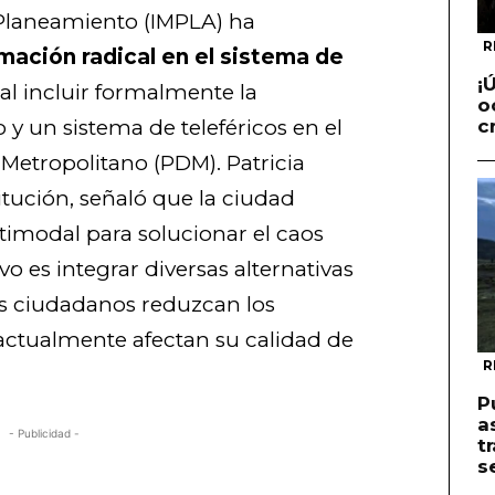
e Planeamiento (IMPLA) ha
R
mación radical en el sistema de
¡
al incluir formalmente la
o
 y un sistema de teleféricos en el
c
Metropolitano (PDM). Patricia
itución, señaló que la ciudad
imodal para solucionar el caos
ivo es integrar diversas alternativas
os ciudadanos reduzcan los
actualmente afectan su calidad de
R
P
a
- Publicidad -
t
s