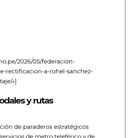
uho.pe/2026/05/federacion-
-rectificacion-a-rohel-sanchez-
aje/»]
dales y rutas
ación de paraderos estratégicos
ervicios de metro teleférico y de