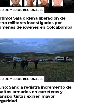
ED DE MEDIOS REGIONALES
Último! Sala ordena liberación de
cho militares investigados por
rímenes de jóvenes en Colcabamba
ED DE MEDIOS REGIONALES
uno: Sandia registra incremento de
saltos armados en carreteras y
ransportistas exigen mayor
eguridad