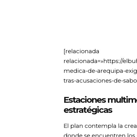
[relacionada
relacionada=»https://elb
medica-de-arequipa-exige
tras-acusaciones-de-sabot
Estaciones multimo
estratégicas
El plan contempla la cre
donde se encuentren los s