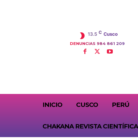
C
13.5
Cusco
DENUNCIAS 984 861 209
SUBSCRIBE
INICIO
CUSCO
PERÚ
CHAKANA REVISTA CIENTÍFICA