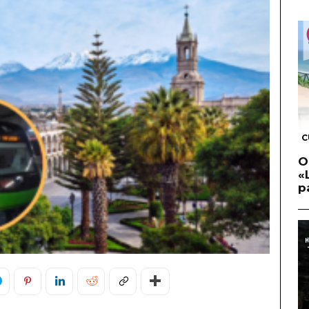
C
O
«
p