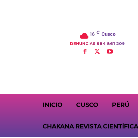
C
16
Cusco
DENUNCIAS 984 861 209
SUBSCRIBE
INICIO
CUSCO
PERÚ
CHAKANA REVISTA CIENTÍFICA