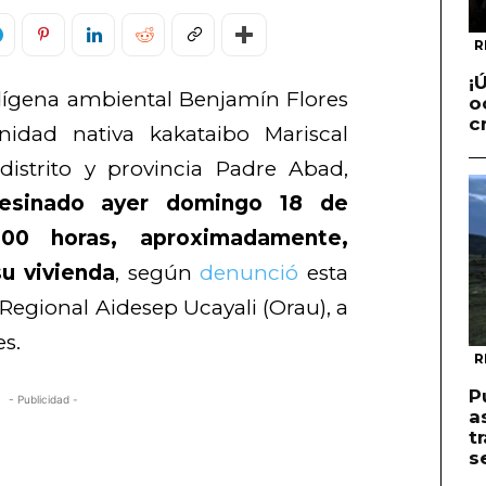
R
¡
ndígena ambiental Benjamín Flores
o
c
nidad nativa kakataibo Mariscal
distrito y provincia Padre Abad,
esinado ayer domingo 18 de
:00 horas, aproximadamente,
u vivienda
, según
denunció
esta
egional Aidesep Ucayali (Orau), a
es.
R
P
- Publicidad -
a
t
s