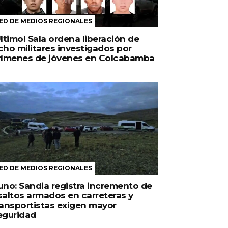
ED DE MEDIOS REGIONALES
Último! Sala ordena liberación de
cho militares investigados por
rímenes de jóvenes en Colcabamba
ED DE MEDIOS REGIONALES
uno: Sandia registra incremento de
saltos armados en carreteras y
ransportistas exigen mayor
eguridad