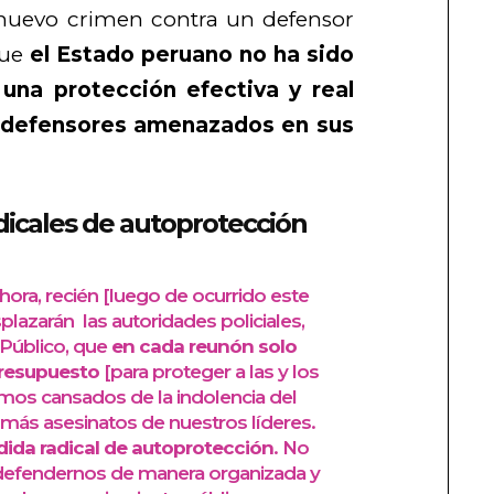
 nuevo crimen contra un defensor
que
el Estado peruano no ha sido
una protección efectiva y real
s defensores amenazados en sus
icales de autoprotección
ra, recién [luego de ocurrido este
plazarán las autoridades policiales,
o Público, que
en cada reunón solo
presupuesto
[para proteger a las y los
amos cansados de la indolencia del
más asesinatos de nuestros líderes.
da radical de autoprotección
. No
defendernos de manera organizada y