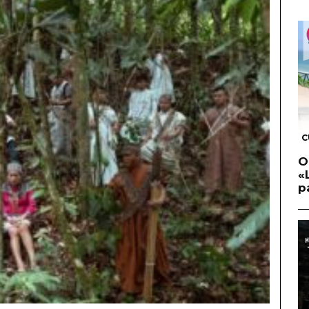
C
O
«
p