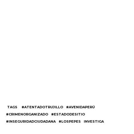
TAGS
#ATENTADOTRUJILLO
#AVENIDAPERÚ
#CRIMENORGANIZADO
#ESTADODESITIO
#INSEGURIDADCIUDADANA
#LOSPEPES
INVESTIGA