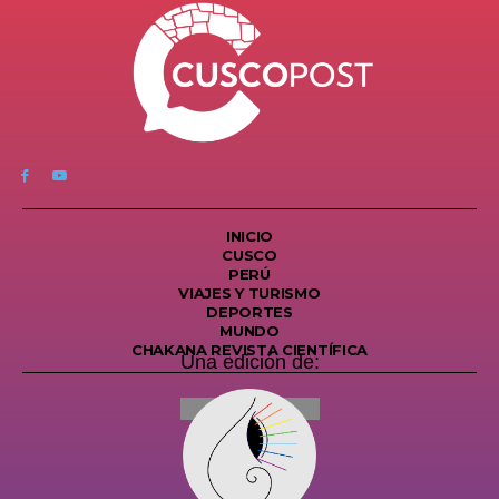
INICIO
CUSCO
PERÚ
VIAJES Y TURISMO
DEPORTES
MUNDO
CHAKANA REVISTA CIENTÍFICA
Una edición de: