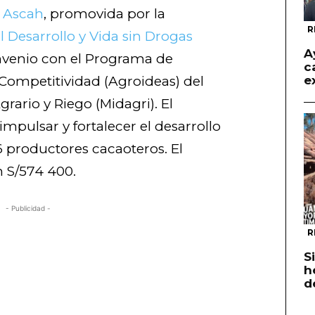
a Ascah
, promovida por la
R
 Desarrollo y Vida sin Drogas
A
onvenio con el Programa de
c
Competitividad (Agroideas) del
e
grario y Riego (Midagri). El
impulsar y fortalecer el desarrollo
26 productores cacaoteros. El
n S/574 400.
- Publicidad -
R
S
h
d