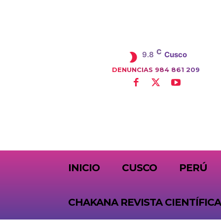
C
9.8
Cusco
DENUNCIAS 984 861 209
SUBSCRIBE
INICIO
CUSCO
PERÚ
CHAKANA REVISTA CIENTÍFICA