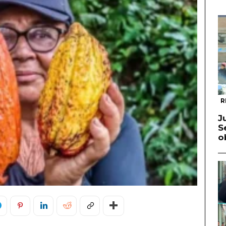
R
J
S
o