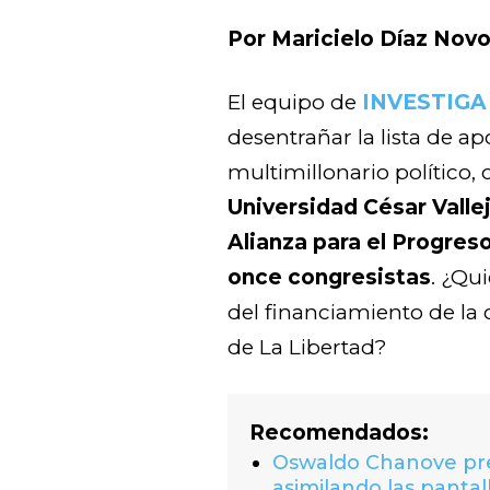
Por Maricielo Díaz Nov
El equipo de
INVESTIGA
desentrañar la lista de a
multimillonario político,
Universidad César Valle
Alianza para el Progres
once congresistas
. ¿Qu
del financiamiento de l
de La Libertad?
Recomendados:
Oswaldo Chanove prem
asimilando las pantal