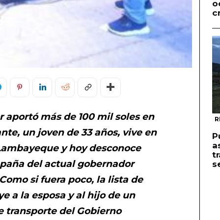
o
c
r aportó más de 100 mil soles en
R
ante, un joven de 33 años, vive en
P
a
 Lambayeque y hoy desconoce
t
mpaña del actual gobernador
s
Como si fuera poco, la lista de
 a la esposa y al hijo de un
e transporte del Gobierno