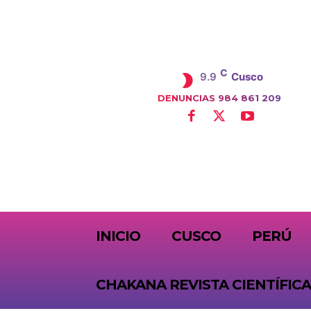
C
9.9
Cusco
DENUNCIAS 984 861 209
SUBSCRIBE
INICIO
CUSCO
PERÚ
CHAKANA REVISTA CIENTÍFICA