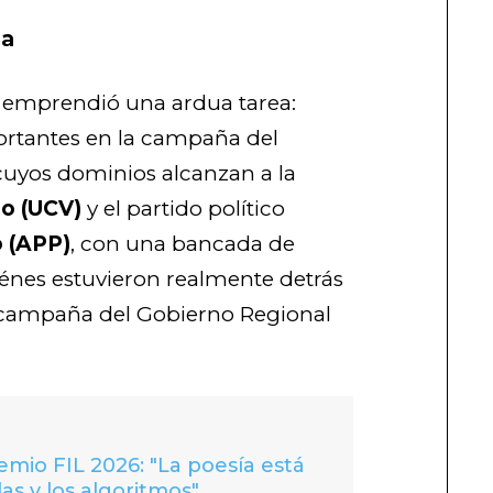
oa
emprendió una ardua tarea:
portantes en la campaña del
 cuyos dominios alcanzan a la
jo (UCV)
y el partido político
o (APP)
, con una bancada de
iénes estuvieron realmente detrás
a campaña del Gobierno Regional
io FIL 2026: "La poesía está
las y los algoritmos"