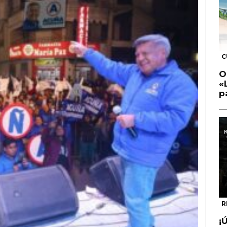
C
O
«
p
R
¡