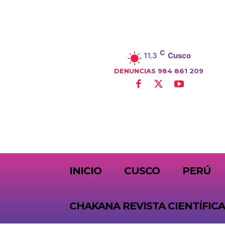
C
11.3
Cusco
DENUNCIAS 984 861 209
SUBSCRIBE
INICIO
CUSCO
PERÚ
CHAKANA REVISTA CIENTÍFICA