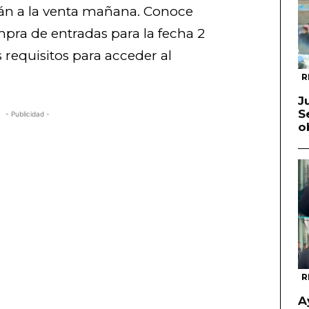
rán a la venta mañana. Conoce
ompra de entradas para la fecha 2
 requisitos para acceder al
R
J
S
- Publicidad -
o
R
A