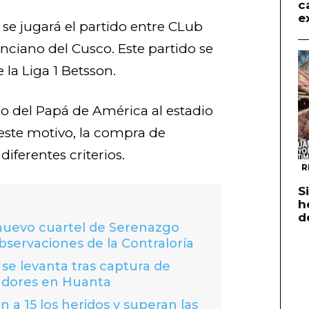
c
e
 se jugará el partido entre CLub
nciano del Cusco. Este partido se
 la Liga 1 Betsson.
rno del Papá de América al estadio
 este motivo, la compra de
diferentes criterios.
R
S
h
d
 nuevo cuartel de Serenazgo
bservaciones de la Contraloría
se levanta tras captura de
adores en Huanta
 a 15 los heridos y superan las