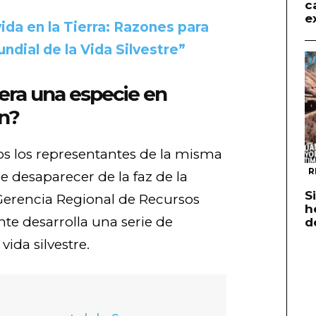
c
e
ida en la Tierra: Razones para
undial de la Vida Silvestre”
era una especie en
ón?
s los representantes de la misma
R
e desaparecer de la faz de la
S
a Gerencia Regional de Recursos
h
te desarrolla una serie de
d
vida silvestre.