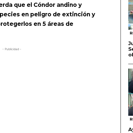
erda que el Cóndor andino y
ecies en peligro de extinción y
rotegerlos en 5 áreas de
R
J
S
- Publicidad -
o
R
A