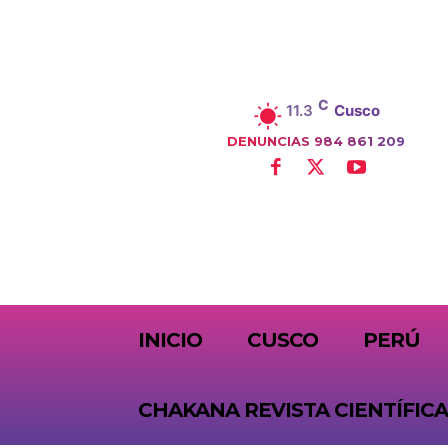
C
11.3
Cusco
DENUNCIAS 984 861 209
SUBSCRIBE
INICIO
CUSCO
PERÚ
CHAKANA REVISTA CIENTÍFICA