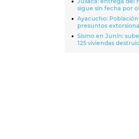
Juliaca: entrega del
sigue sin fecha por o
Ayacucho: Población 
presuntos extorsion
Sismo en Junín: suben
125 viviendas destrui