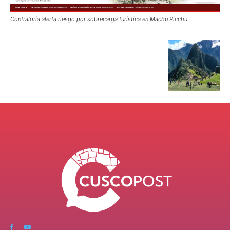
Contraloría alerta riesgo por sobrecarga turística en Machu Picchu