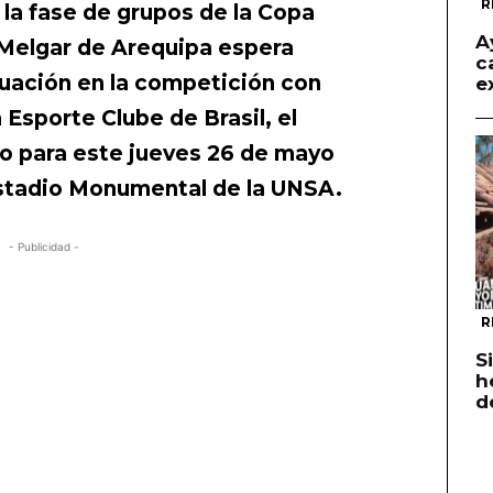
R
 la fase de grupos de la Copa
A
Melgar de Arequipa espera
c
uación en la competición con
e
á Esporte Clube de Brasil, el
o para este jueves 26 de mayo
l Estadio Monumental de la UNSA.
- Publicidad -
R
S
h
d