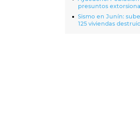
presuntos extorsion
Sismo en Junín: suben
125 viviendas destrui