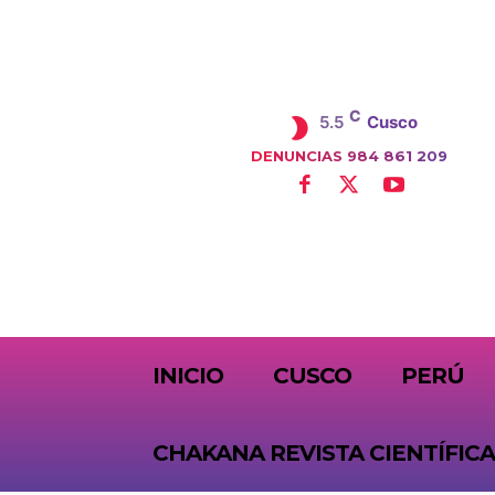
C
5.5
Cusco
DENUNCIAS 984 861 209
SUBSCRIBE
INICIO
CUSCO
PERÚ
CHAKANA REVISTA CIENTÍFICA