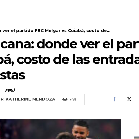
er el partido FBC Melgar vs Cuiabá, costo de...
ana: donde ver el par
á, costo de las entrad
stas
PERÚ
763
R:
KATHERINE MENDOZA