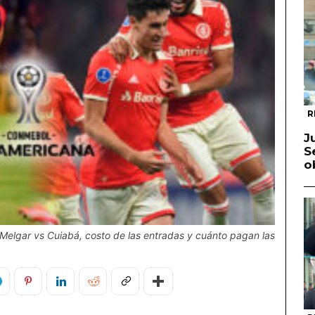
R
J
S
o
elgar vs Cuiabá, costo de las entradas y cuánto pagan las